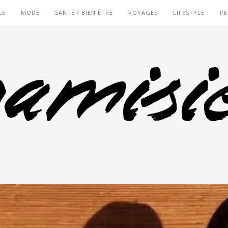
LE
MODE
SANTÉ / BIEN ÊTRE
VOYAGES
LIFESTYLE
PE