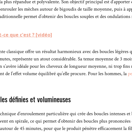
la plus répandue et polyvalente. Son objectif principal est d’apporte
 à enrouler les mèches autour de bigoudis de taille moyenne, puis à a
ditionnelle permet d’obtenir des boucles souples et des ondulations n
t-ce que c'est ? [vidéo]
 classique offre un résultat harmonieux avec des boucles légères qui
nutes, représente un atout considérable. Sa tenue moyenne de 3 moi
n s’avère idéale pour les cheveux de longueur moyenne, ni trop fins n
nt de l’effet volume équilibré qu’elle procure. Pour les hommes, la
p
les définies et volumineuses
echnique d’enroulement particulière qui crée des boucles intenses et
vent en spirale, ce qui permet d’obtenir des boucles plus prononcée
utour de 45 minutes, pour que le produit pénètre efficacement la fibr