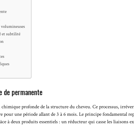
ente
l
et volumineuses
 et subtilité
ion
tes
fiques
ue de permanente
chimique profonde de la structure du cheveu. Ce processus, irrévers
re pour une période allant de 3 à 6 mois. Le principe fondamental rep
râce à deux produits essentiels : un réducteur qui casse les liaisons e