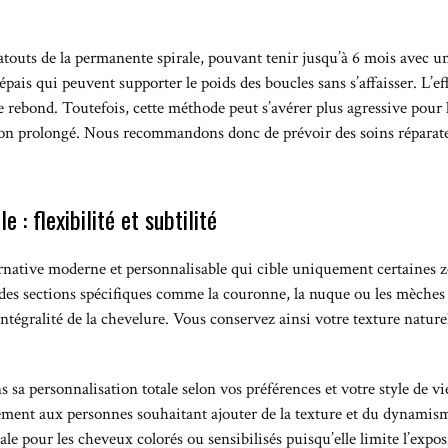
 atouts de la permanente spirale, pouvant tenir jusqu’à 6 mois avec u
pais qui peuvent supporter le poids des boucles sans s’affaisser. L’ef
ebond. Toutefois, cette méthode peut s’avérer plus agressive pour la 
on prolongé. Nous recommandons donc de prévoir des soins réparateur
 : flexibilité et subtilité
ernative moderne et personnalisable qui cible uniquement certaines 
 des sections spécifiques comme la couronne, la nuque ou les mèches 
égralité de la chevelure. Vous conservez ainsi votre texture naturel
s sa personnalisation totale selon vos préférences et votre style de 
ement aux personnes souhaitant ajouter de la texture et du dynamism
éale pour les cheveux colorés ou sensibilisés puisqu’elle limite l’exp