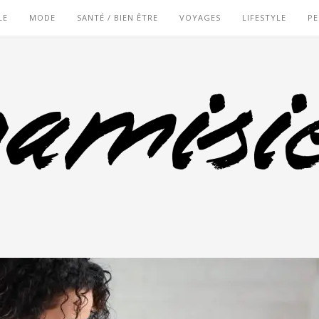
LE
MODE
SANTÉ / BIEN ÊTRE
VOYAGES
LIFESTYLE
PE